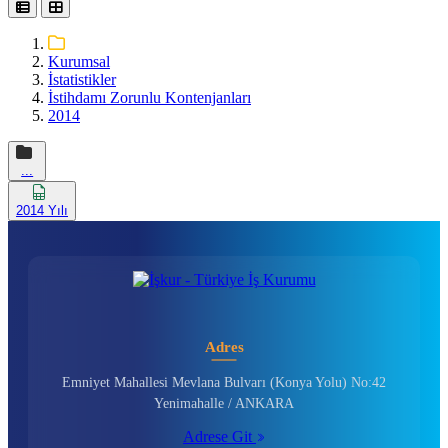
Kurumsal
İstatistikler
İstihdamı Zorunlu Kontenjanları
2014
...
2014 Yılı
Adres
Emniyet Mahallesi Mevlana Bulvarı (Konya Yolu) No:42
Yenimahalle / ANKARA
Adrese Git