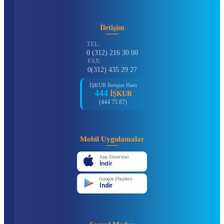
İletişim
TEL:
0 (312) 216 30 00
FAX:
0(312) 435 29 27
İŞKUR İletişim Hattı
444
İŞKUR
(444 75 87)
Mobil Uygulamalar
App Store'dan
İndir
Google Play'den
İndir