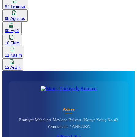
07 Temmuz
08 Ağustos
09 Eylül
10 Ekim
11 Kasım
12 Aralık
Adres
Emniyet Mahallesi Mevlana Bulvarı (Konya Yolu) No:42
Yenimahalle / ANKARA
Adrese Git