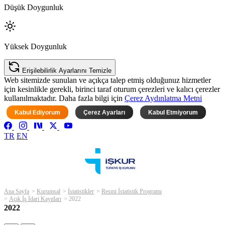
Düşük Doygunluk
Yüksek Doygunluk
Erişilebilirlik Ayarlarını Temizle
Web sitemizde sunulan ve açıkça talep etmiş olduğunuz hizmetler
için kesinlikle gerekli, birinci taraf oturum çerezleri ve kalıcı çerezler
kullanılmaktadır. Daha fazla bilgi için
Çerez Aydınlatma Metni
Kabul Ediyorum
Çerez Ayarları
Kabul Etmiyorum
TR
EN
Ana Sayfa
Kurumsal
İstatistikler
Resmi İstatistik Programı
Açık İş İdari Kayıtları
2022
2022