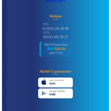
İletişim
TEL:
0 (312) 216 30 00
FAX:
0(312) 435 29 27
İŞKUR İletişim Hattı
444
İŞKUR
(444 75 87)
Mobil Uygulamalar
App Store'dan
İndir
Google Play'den
İndir