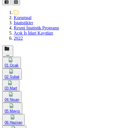
Kurumsal
İstatistikler
Resmi İstatistik Programı
Açık İş İdari Kayıtları
2022
...
01 Ocak
02 Şubat
03 Mart
04 Nisan
05 Mayıs
06 Haziran