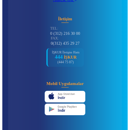
İletişim
TEL:
0 (312) 216 30 00
FAX:
0(312) 435 29 27
İŞKUR İletişim Hattı
444
İŞKUR
(444 75 87)
Mobil Uygulamalar
App Store'dan
İndir
Google Play'den
İndir