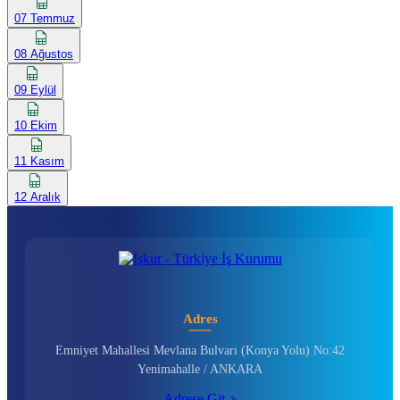
07 Temmuz
08 Ağustos
09 Eylül
10 Ekim
11 Kasım
12 Aralık
Adres
Emniyet Mahallesi Mevlana Bulvarı (Konya Yolu) No:42
Yenimahalle / ANKARA
Adrese Git