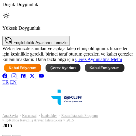
Düşük Doygunluk
Yüksek Doygunluk
Erişilebilirlik Ayarlarını Temizle
Web sitemizde sunulan ve açıkça talep etmiş olduğunuz hizmetler
için kesinlikle gerekli, birinci taraf oturum çerezleri ve kalıcı çerezler
kullanılmaktadır. Daha fazla bilgi için
Çerez Aydınlatma Metni
Kabul Ediyorum
Çerez Ayarları
Kabul Etmiyorum
TR
EN
Ana Sayfa
Kurumsal
İstatistikler
Resmi İstatistik Programı
İŞKUR'a Kayıtlı İş Arayan İstatistikleri
2015
2015