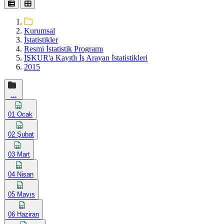
Kurumsal
İstatistikler
Resmi İstatistik Programı
İŞKUR'a Kayıtlı İş Arayan İstatistikleri
2015
...
01 Ocak
02 Şubat
03 Mart
04 Nisan
05 Mayıs
06 Haziran