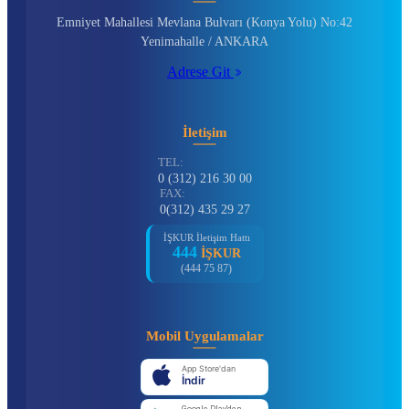
Emniyet Mahallesi Mevlana Bulvarı (Konya Yolu) No:42
Yenimahalle / ANKARA
Adrese Git
İletişim
TEL:
0 (312) 216 30 00
FAX:
0(312) 435 29 27
İŞKUR İletişim Hattı
444
İŞKUR
(444 75 87)
Mobil Uygulamalar
App Store'dan
İndir