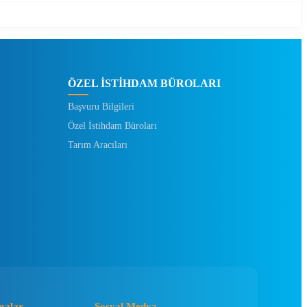
ÖZEL İSTİHDAM BÜROLARI
Başvuru Bilgileri
Özel İstihdam Büroları
Tarım Aracıları
malar
Sosyal Medya