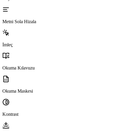
Metni Sola Hizala
İmleç
Okuma Kılavuzu
Okuma Maskesi
Kontrast