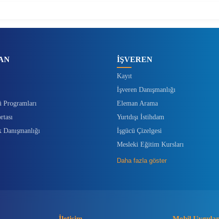
AN
İŞVEREN
Kayıt
İşveren Danışmanlığı
ü Programları
Eleman Arama
rtası
Yurtdışı İstihdam
k Danışmanlığı
İşgücü Çizelgesi
Mesleki Eğitim Kursları
Daha fazla göster
İletişim
Mobil Uygula