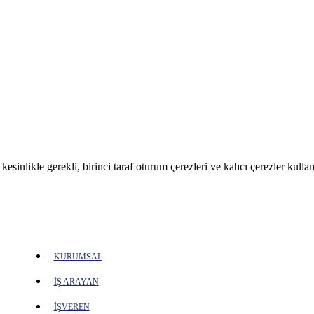
sinlikle gerekli, birinci taraf oturum çerezleri ve kalıcı çerezler kullan
KURUMSAL
İŞ ARAYAN
İŞVEREN