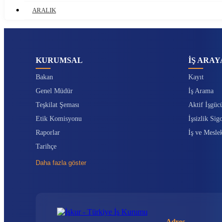
ARALIK
KURUMSAL
İŞ ARAY
Bakan
Kayıt
Genel Müdür
İş Arama
Teşkilat Şeması
Aktif İşgüc
Etik Komisyonu
İşsizlik Sigo
Raporlar
İş ve Mesle
Tarihçe
Daha fazla göster
Adres