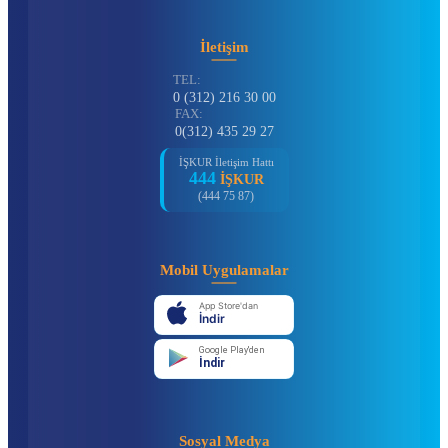
İletişim
TEL:
0 (312) 216 30 00
FAX:
0(312) 435 29 27
İŞKUR İletişim Hattı
444
İŞKUR
(444 75 87)
Mobil Uygulamalar
App Store'dan
İndir
Google Play'den
İndir
Sosyal Medya