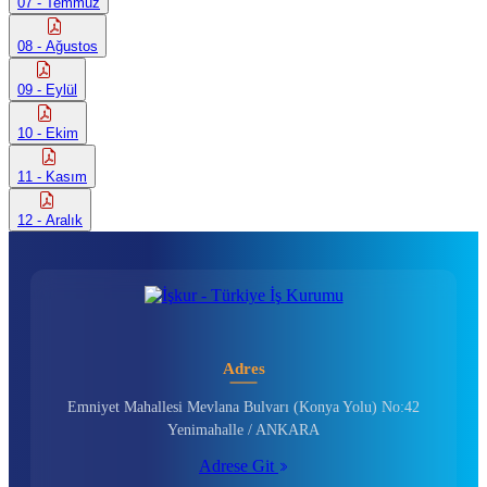
07 - Temmuz
08 - Ağustos
09 - Eylül
10 - Ekim
11 - Kasım
12 - Aralık
Adres
Emniyet Mahallesi Mevlana Bulvarı (Konya Yolu) No:42
Yenimahalle / ANKARA
Adrese Git