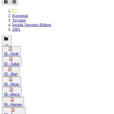
Kurumsal
Yayınlar
İşsizlik Sigortası Bülteni
2001
...
01 - Ocak
02 - Şubat
03 - Mart
04 - Nisan
05 - Mayıs
06 - Haziran