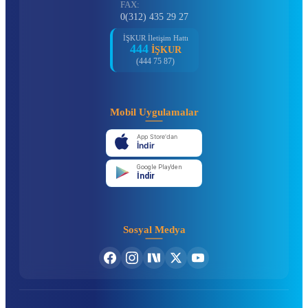
FAX:
0(312) 435 29 27
İŞKUR İletişim Hattı
444
İŞKUR
(444 75 87)
Mobil Uygulamalar
App Store'dan
İndir
Google Play'den
İndir
Sosyal Medya