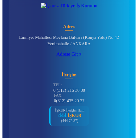
Adres
Emniyet Mahallesi Mevlana Bulvarı (Konya Yolu) No:42
Yenimahalle / ANKARA
Adrese Git
İletişim
TEL:
0 (312) 216 30 00
FAX:
0(312) 435 29 27
İŞKUR İletişim Hattı
444
İŞKUR
(444 75 87)