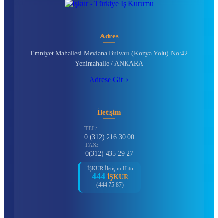
Adres
Emniyet Mahallesi Mevlana Bulvarı (Konya Yolu) No:42
Yenimahalle / ANKARA
Adrese Git
İletişim
TEL:
0 (312) 216 30 00
FAX:
0(312) 435 29 27
İŞKUR İletişim Hattı
444
İŞKUR
(444 75 87)