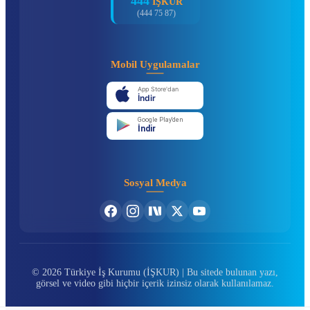
444
İŞKUR
(444 75 87)
Mobil Uygulamalar
App Store'dan
İndir
Google Play'den
İndir
Sosyal Medya
© 2026 Türkiye İş Kurumu (İŞKUR) | Bu sitede bulunan yazı,
görsel ve video gibi hiçbir içerik izinsiz olarak kullanılamaz.