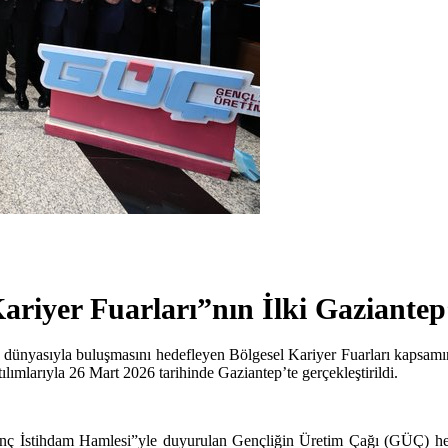
riyer Fuarları”nın İlki Gaziantep’
iş dünyasıyla buluşmasını hedefleyen Bölgesel Kariyer Fuarları kapsamı
mlarıyla 26 Mart 2026 tarihinde Gaziantep’te gerçekleştirildi.
 İstihdam Hamlesi”yle duyurulan Gençliğin Üretim Çağı (GÜÇ) hedefle