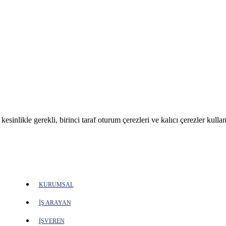
sinlikle gerekli, birinci taraf oturum çerezleri ve kalıcı çerezler kullan
KURUMSAL
İŞ ARAYAN
İŞVEREN