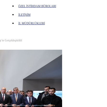
ÖZEL İSTİHDAM BÜROLARI
İLETİŞİM
İL MÜDÜRLÜKLERİ
’te Gerçekleştirildi