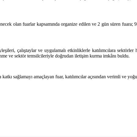
enecek olan fuarlar kapsamında organize edilen ve 2 gün süren fuara; 93
leşileri, çalıştaylar ve uygulamalı etkinliklerle katılımcılara sektörle
dinme ve sektör temsilcileriyle doğrudan iletişim kurma imkânı buldu.
a katkı sağlamayı amaçlayan fuar, katılımcılar açısından verimli ve yo