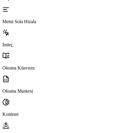
Metni Sola Hizala
İmleç
Okuma Kılavuzu
Okuma Maskesi
Kontrast