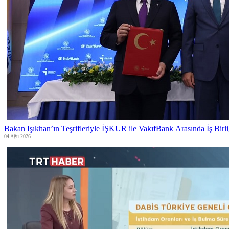
Bakan Işıkhan’ın Teşrifleriyle İŞKUR ile VakıfBank Arasında İş Birl
04 Ağu 2026