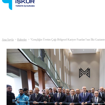
Ana Sayfa
Haberler
“Gençliğin Üretim Çağı Bölgesel Kariyer Fuarları”nın İlki Gaziantep