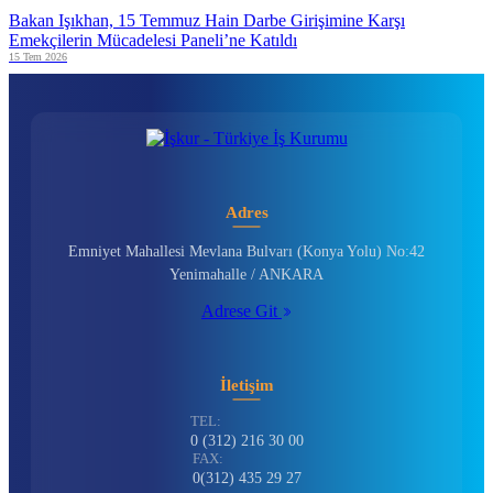
Bakan Işıkhan, 15 Temmuz Hain Darbe Girişimine Karşı
Emekçilerin Mücadelesi Paneli’ne Katıldı
15 Tem 2026
Adres
Emniyet Mahallesi Mevlana Bulvarı (Konya Yolu) No:42
Yenimahalle / ANKARA
Adrese Git
İletişim
TEL:
0 (312) 216 30 00
FAX:
0(312) 435 29 27