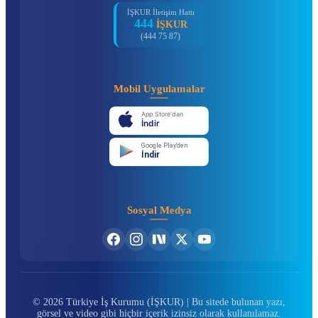
İŞKUR İletişim Hattı
444
İŞKUR
(444 75 87)
Mobil Uygulamalar
App Store'dan
İndir
Google Play'den
İndir
Sosyal Medya
© 2026 Türkiye İş Kurumu (İŞKUR) | Bu sitede bulunan yazı,
görsel ve video gibi hiçbir içerik izinsiz olarak kullanılamaz.