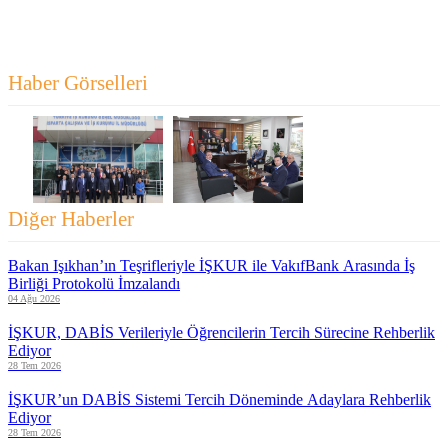
Haber Görselleri
Diğer Haberler
Bakan Işıkhan’ın Teşrifleriyle İŞKUR ile VakıfBank Arasında İş
Birliği Protokolü İmzalandı
04 Ağu 2026
İŞKUR, DABİS Verileriyle Öğrencilerin Tercih Sürecine Rehberlik
Ediyor
28 Tem 2026
İŞKUR’un DABİS Sistemi Tercih Döneminde Adaylara Rehberlik
Ediyor
28 Tem 2026