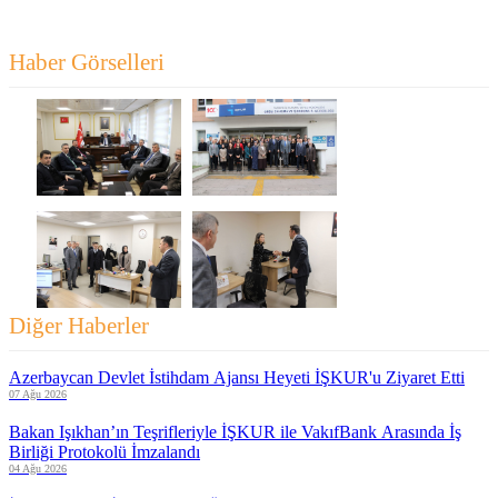
Haber Görselleri
Diğer Haberler
Azerbaycan Devlet İstihdam Ajansı Heyeti İŞKUR'u Ziyaret Etti
07 Ağu 2026
Bakan Işıkhan’ın Teşrifleriyle İŞKUR ile VakıfBank Arasında İş
Birliği Protokolü İmzalandı
04 Ağu 2026