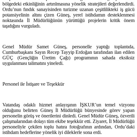
bölgedeki etkinliğinin artırılmasına yönelik stratejileri değerlendirdi.
Ordu’nun fındık sanayisinden turizme uzanan çeşitlilikteki iş gücü
potansiyelinin altını çizen Güneş, yerel istihdamın desteklenmesi
noktasında İl Müdürlüğünün yürüttüğü projelerin kritik önem
taşıdığını vurguladı.
Genel Müdür Samet Güneş, personelle yaptığı toplantıda,
Cumhurbaşkanı Sayın Recep Tayyip Erdoğan tarafından ilan edilen
GÜÇ (Gençliğin Üretim Çağı) programının sahada eksiksiz
uygulanması talimatını yineledi.
Personel ile İstişare ve Teşekkür
Vatandaş odaklı hizmet anlayışının İŞKUR’un temel vizyonu
olduğunu belirten Güneş İl Müdürlüğü bünyesinde görev yapan
personelin görüş ve önerilerini dinledi. Genel Müdür Güneş, özverili
çalışmalarından dolayı tüm ekibe teşekkür etti. Ziyaret, İl Müdürlüğü
personeliyle çekilen toplu hatıra fotoğrafının ardından, Ordu’daki
istihdam hedeflerine yönelik iyi dileklerle sona erdi.