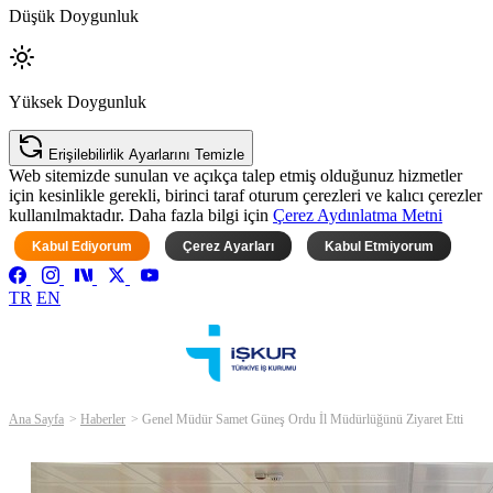
Düşük Doygunluk
Yüksek Doygunluk
Erişilebilirlik Ayarlarını Temizle
Web sitemizde sunulan ve açıkça talep etmiş olduğunuz hizmetler
için kesinlikle gerekli, birinci taraf oturum çerezleri ve kalıcı çerezler
kullanılmaktadır. Daha fazla bilgi için
Çerez Aydınlatma Metni
Kabul Ediyorum
Çerez Ayarları
Kabul Etmiyorum
TR
EN
Ana Sayfa
Haberler
Genel Müdür Samet Güneş Ordu İl Müdürlüğünü Ziyaret Etti