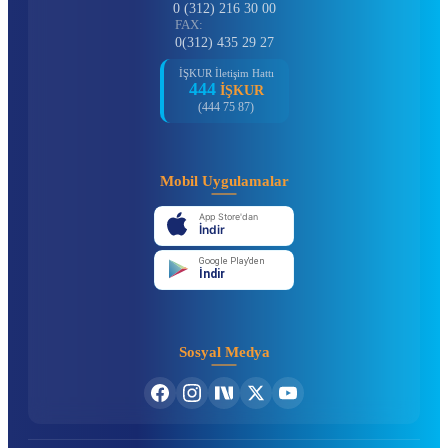
0 (312) 216 30 00
FAX:
0(312) 435 29 27
İŞKUR İletişim Hattı
444
İŞKUR
(444 75 87)
Mobil Uygulamalar
App Store'dan
İndir
Google Play'den
İndir
Sosyal Medya