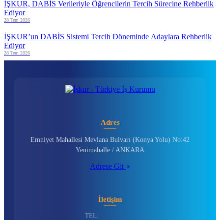
İŞKUR, DABİS Verileriyle Öğrencilerin Tercih Sürecine Rehberlik
Ediyor
28 Tem 2026
İŞKUR’un DABİS Sistemi Tercih Döneminde Adaylara Rehberlik
Ediyor
28 Tem 2026
Adres
Emniyet Mahallesi Mevlana Bulvarı (Konya Yolu) No:42
Yenimahalle / ANKARA
Adrese Git
İletişim
TEL: