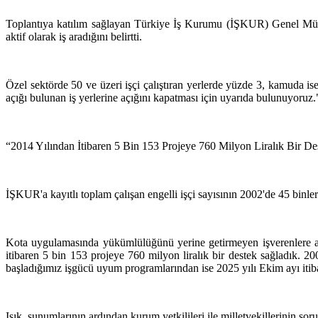
Toplantıya katılım sağlayan Türkiye İş Kurumu (İŞKUR) Genel Müdü
aktif olarak iş aradığını belirtti.
Özel sektörde 50 ve üzeri işçi çalıştıran yerlerde yüzde 3, kamuda is
açığı bulunan iş yerlerine açığını kapatması için uyarıda bulunuyoruz."
“2014 Yılından İtibaren 5 Bin 153 Projeye 760 Milyon Liralık Bir De
İŞKUR'a kayıtlı toplam çalışan engelli işçi sayısının 2002'de 45 binler
Kota uygulamasında yükümlülüğünü yerine getirmeyen işverenlere aylı
itibaren 5 bin 153 projeye 760 milyon liralık bir destek sağladık. 
başladığımız işgücü uyum programlarından ise 2025 yılı Ekim ayı itiba
Işık, sunumlarının ardından kurum yetkilileri ile milletvekillerinin sorul