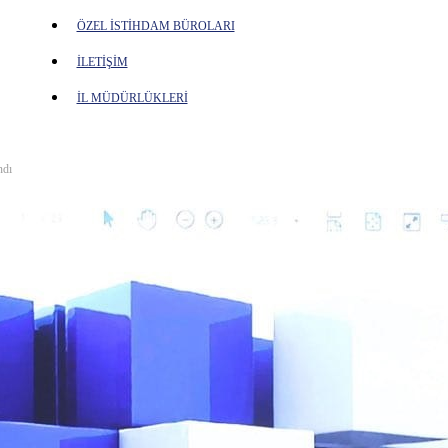
ÖZEL İSTİHDAM BÜROLARI
İLETİŞİM
İL MÜDÜRLÜKLERİ
ndı