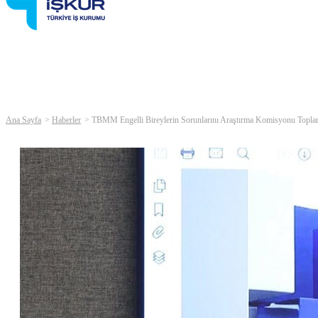
Ana Sayfa
Haberler
TBMM Engelli Bireylerin Sorunlarını Araştırma Komisyonu Topla