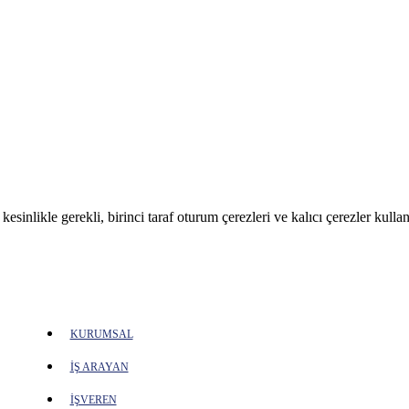
sinlikle gerekli, birinci taraf oturum çerezleri ve kalıcı çerezler kullan
KURUMSAL
İŞ ARAYAN
İŞVEREN