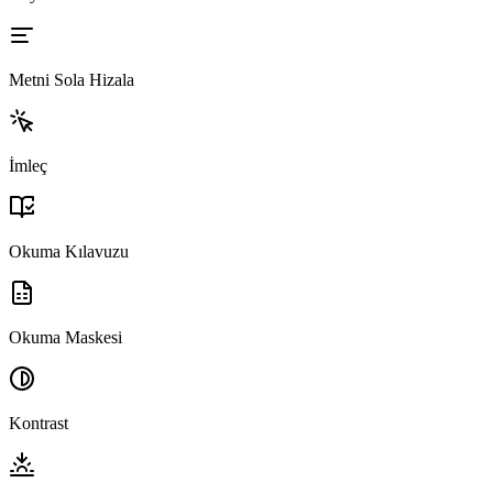
Metni Sola Hizala
İmleç
Okuma Kılavuzu
Okuma Maskesi
Kontrast