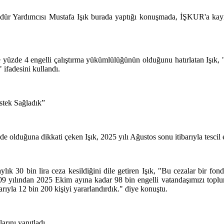
r Yardımcısı Mustafa Işık burada yaptığı konuşmada, İŞKUR'a kayıtl
e yüzde 4 engelli çalıştırma yükümlülüğünün olduğunu hatırlatan Işık, "
 ifadesini kullandı.
stek Sağladık”
de olduğuna dikkati çeken Işık, 2025 yılı Ağustos sonu itibarıyla tescil e
k 30 bin lira ceza kesildiğini dile getiren Işık, "Bu cezalar bir fo
2009 yılından 2025 Ekim ayına kadar 98 bin engelli vatandaşımızı toplu
rıyla 12 bin 200 kişiyi yararlandırdık." diye konuştu.
arını yanıtladı.