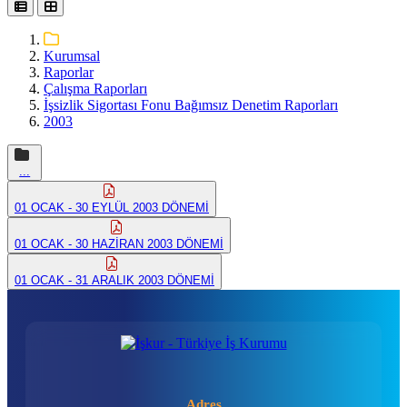
Kurumsal
Raporlar
Çalışma Raporları
İşsizlik Sigortası Fonu Bağımsız Denetim Raporları
2003
...
01 OCAK - 30 EYLÜL 2003 DÖNEMİ
01 OCAK - 30 HAZİRAN 2003 DÖNEMİ
01 OCAK - 31 ARALIK 2003 DÖNEMİ
Adres