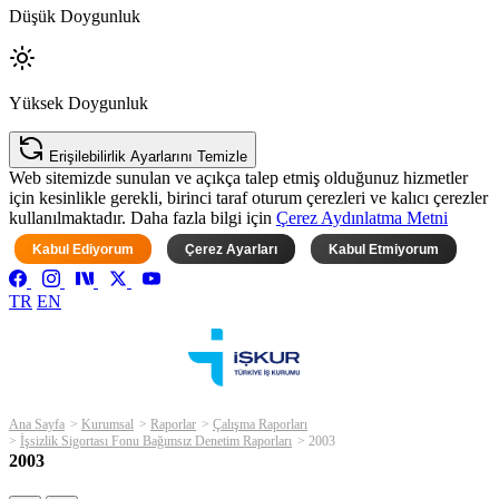
Düşük Doygunluk
Yüksek Doygunluk
Erişilebilirlik Ayarlarını Temizle
Web sitemizde sunulan ve açıkça talep etmiş olduğunuz hizmetler
için kesinlikle gerekli, birinci taraf oturum çerezleri ve kalıcı çerezler
kullanılmaktadır. Daha fazla bilgi için
Çerez Aydınlatma Metni
Kabul Ediyorum
Çerez Ayarları
Kabul Etmiyorum
TR
EN
Ana Sayfa
Kurumsal
Raporlar
Çalışma Raporları
İşsizlik Sigortası Fonu Bağımsız Denetim Raporları
2003
2003