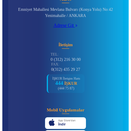
Emniyet Mahallesi Mevlana Bulvarı (Konya Yolu) No:42
Yenimahalle / ANKARA
Adrese Git
İletişim
TEL:
0 (312) 216 30 00
FAX:
0(312) 435 29 27
İŞKUR İletişim Hattı
444
İŞKUR
(444 75 87)
Mobil Uygulamalar
App Store'dan
İndir