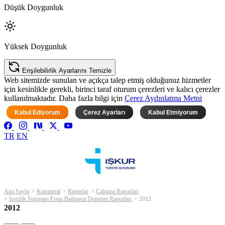
Düşük Doygunluk
Yüksek Doygunluk
Erişilebilirlik Ayarlarını Temizle
Web sitemizde sunulan ve açıkça talep etmiş olduğunuz hizmetler
için kesinlikle gerekli, birinci taraf oturum çerezleri ve kalıcı çerezler
kullanılmaktadır. Daha fazla bilgi için
Çerez Aydınlatma Metni
Kabul Ediyorum
Çerez Ayarları
Kabul Etmiyorum
TR
EN
Ana Sayfa
Kurumsal
Raporlar
Çalışma Raporları
İşsizlik Sigortası Fonu Bağımsız Denetim Raporları
2012
2012