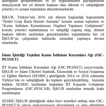
işbirliğinin geliştirilmesini ve iyi uygulamaların paylaşılmasını
amaçlayarak her yıl dönem başkanı olan ülkenin ev sahipliğinde
yönetici ve uzman toplantıları düzenlenmektedir.
İŞKUR, Türkiye’nin 2016 yılı dönem başkanlığı kapsamında
“Hedef Grup Bazlı Hizmet Sunumu” konulu uzman toplantısı ve
“Kamu İstihdam Kurumlarının Örgütsel Yapılarını Geliştirmek”
konulu yönetici toplantılarına ev sahipliği yapmış olup, dönem
başkanı ülkeler tarafından gerçekleştirilen toplantılarda her yıl
İŞKUR’un çalışmaları hakkında sunumlar yapmaya devam
etmektedir.
İslam İşbirliği Teşkilatı Kamu İstihdam Kurumları Ağı (OIC-
PESNET)
İİT Kamu İstihdam Kurumları Ağı (OIC-PESNET) çerçevesinde,
İŞKUR ve İslam Ülkeleri İstatistik, Ekonomik ve Sosyal Araştırma
ve Eğitim Merkezi (SESRIC) işbirliğinde 2014 ve 2016 yıllarında
Türkiye’nin ev sahipliğinde iki toplantı gerçekleştirilmiş; bununla
birlikte, SESRIC tarafından başlatılan İİT Kapasite Geliştirme
Programlarına (OIC-PESCAB) İŞKUR tarafından tematik katkı
sunulmuştur.
SESRIC-İŞKUR işbirliğinde daha önce temelleri atılmış olan OIC-
PESNET’in işleyiş mekanizmasını düzenlemek ve ağın etkinliğini