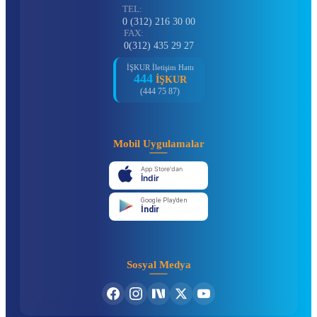
TEL:
0 (312) 216 30 00
FAX:
0(312) 435 29 27
İŞKUR İletişim Hattı
444
İŞKUR
(444 75 87)
Mobil Uygulamalar
App Store'dan
İndir
Google Play'den
İndir
Sosyal Medya