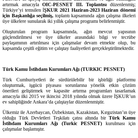
artırmak amacıyla
OIC-PESNET III. Toplantısı
düzenlenmiş;
Türkiye’yi temsilen İ
ŞKUR 2021 Haziran-2023 Haziran dönemi
için Başkanlığa seçilmiş,
toplantı kapsamında ağın çalışma ilkeleri
üye ülkelere sunularak iki yıllık çalışma programı belirlenmiştir.
Oluşturulan program kapsamında, ağın mevcut yapısının
güçlendirilmesi ve üye ülkeler arasındaki bilgi ve tecrübe
paylaşımının artırılması için çalışmalar devam etmekte olup, bu
kapsamda çeşitli eğitim ve çalıştay faaliyetleri gerçekleştirilmektedir.
Türk Kamu İstihdam Kurumları Ağı (TURKIC PESNET)
Türk Cumhuriyetleri ile sürdürülebilir bir işbirliği platformu
oluşturmak, işgücü piyasası sorunlarına yönelik etkin çözüm
önerileri geliştirmek ve kapasite artırma programları tasarlamak
amacıyla ilki 2015 ve ikincisi 2018 yılında olmak üzere İŞKUR’un
ev sahipliğinde Ankara’da çalıştaylar düzenlenmiştir.
Ülkemiz ile Azerbaycan, Özbekistan, Kazakistan, Kırgızistan’ın üye
olduğu Türk Devletleri Teşkilatı çatısı altında bir
Türk Kamu
İstihdam Kurumları Ağı (Turkic PESNET)
kurulması için
çalışmalar başlamıştır.