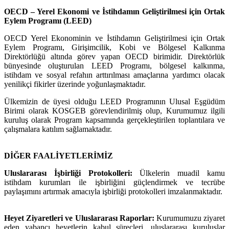
OECD – Yerel Ekonomi ve İstihdamın Geliştirilmesi için Ortak
Eylem Programı (LEED)
OECD Yerel Ekonominin ve İstihdamın Geliştirilmesi için Ortak
Eylem Programı, Girişimcilik, Kobi ve Bölgesel Kalkınma
Direktörlüğü altında görev yapan OECD birimidir. Direktörlük
bünyesinde oluşturulan LEED Programı, bölgesel kalkınma,
istihdam ve sosyal refahın arttırılması amaçlarına yardımcı olacak
yenilikçi fikirler üzerinde yoğunlaşmaktadır.
Ülkemizin de üyesi olduğu LEED Programının Ulusal Eşgüdüm
Birimi olarak KOSGEB görevlendirilmiş olup, Kurumumuz ilgili
kuruluş olarak Program kapsamında gerçekleştirilen toplantılara ve
çalışmalara katılım sağlamaktadır.
DİĞER FAALİYETLERİMİZ
Uluslararası İşbirliği Protokolleri:
Ülkelerin muadil kamu
istihdam kurumları ile işbirliğini güçlendirmek ve tecrübe
paylaşımını artırmak amacıyla işbirliği protokolleri imzalanmaktadır.
Heyet Ziyaretleri ve Uluslararası Raporlar:
Kurumumuzu ziyaret
eden yabancı heyetlerin kabul süreçleri, uluslararası kuruluşlar