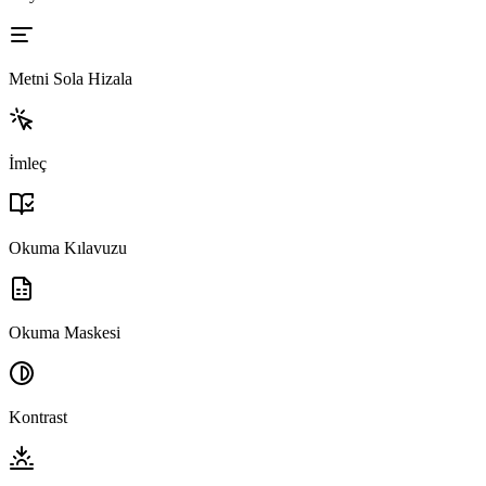
Metni Sola Hizala
İmleç
Okuma Kılavuzu
Okuma Maskesi
Kontrast