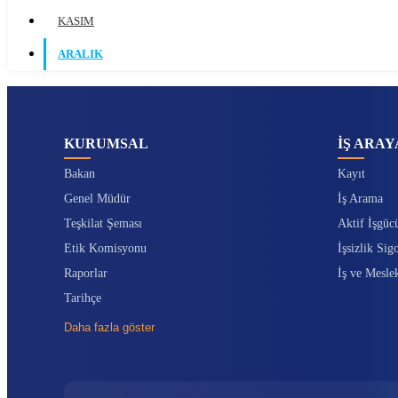
KASIM
ARALIK
KURUMSAL
İŞ ARAY
Bakan
Kayıt
Genel Müdür
İş Arama
Teşkilat Şeması
Aktif İşgüc
Etik Komisyonu
İşsizlik Sigo
Raporlar
İş ve Mesle
Tarihçe
Daha fazla göster