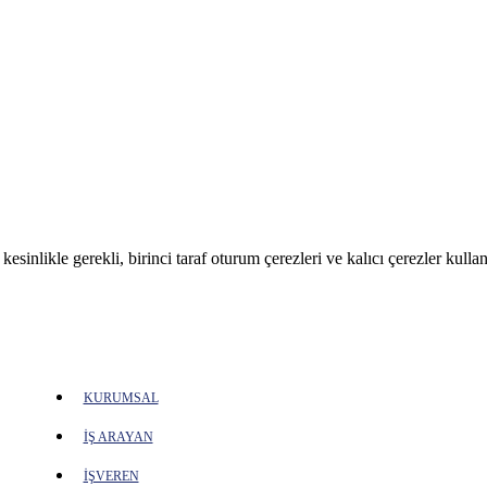
sinlikle gerekli, birinci taraf oturum çerezleri ve kalıcı çerezler kullan
KURUMSAL
İŞ ARAYAN
İŞVEREN