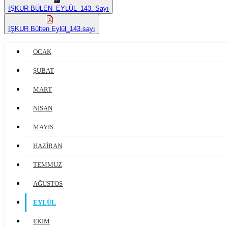
İŞKUR BÜLEN_EYLÜL_143. Sayı
İŞKUR Bülten Eylül_143.sayı
OCAK
ŞUBAT
MART
NİSAN
MAYIS
HAZİRAN
TEMMUZ
AĞUSTOS
EYLÜL
EKİM