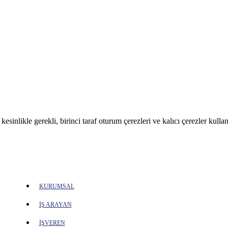
sinlikle gerekli, birinci taraf oturum çerezleri ve kalıcı çerezler kullan
KURUMSAL
İŞ ARAYAN
İŞVEREN