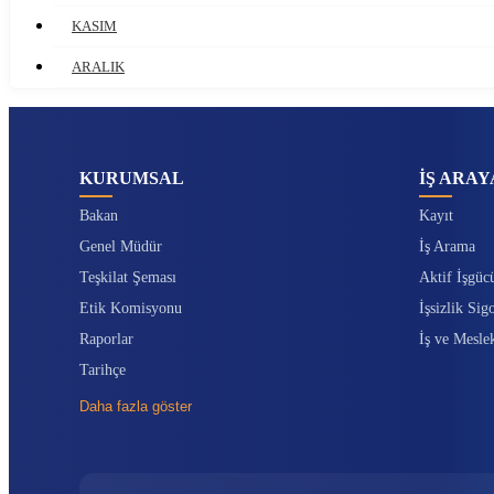
KASIM
ARALIK
KURUMSAL
İŞ ARAY
Bakan
Kayıt
Genel Müdür
İş Arama
Teşkilat Şeması
Aktif İşgüc
Etik Komisyonu
İşsizlik Sigo
Raporlar
İş ve Mesle
Tarihçe
Daha fazla göster