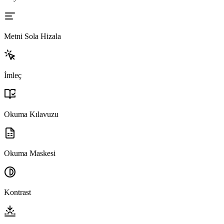
Metni Sola Hizala
İmleç
Okuma Kılavuzu
Okuma Maskesi
Kontrast