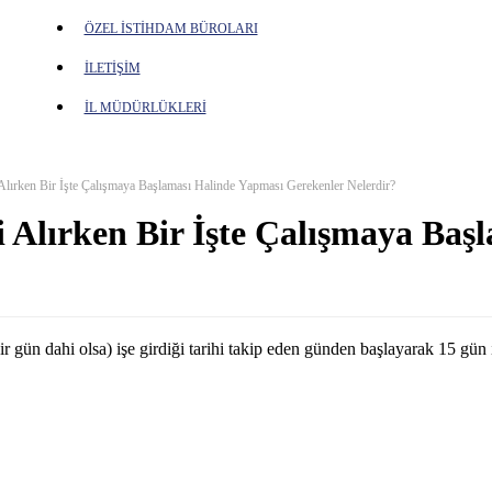
ÖZEL İSTİHDAM BÜROLARI
İLETİŞİM
İL MÜDÜRLÜKLERİ
ği Alırken Bir İşte Çalışmaya Başlaması Halinde Yapması Gerekenler Nelerdir?
eği Alırken Bir İşte Çalışmaya B
n (bir gün dahi olsa) işe girdiği tarihi takip eden günden başlayarak 15 