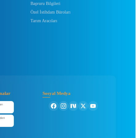
Başvuru Bilgileri
Özel İstihdam Büroları
Tarım Aracıları
malar
Sosyal Medya
an
'den