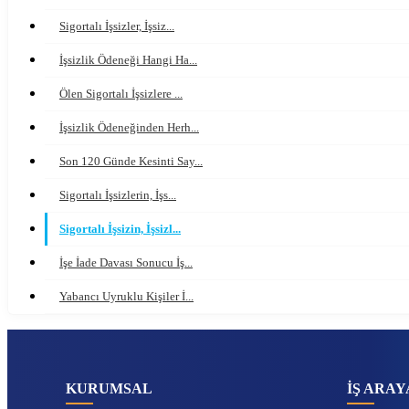
Sigortalı İşsizler, İşsiz...
İşsizlik Ödeneği Hangi Ha...
Ölen Sigortalı İşsizlere ...
İşsizlik Ödeneğinden Herh...
Son 120 Günde Kesinti Say...
Sigortalı İşsizlerin, İşs...
Sigortalı İşsizin, İşsizl...
İşe İade Davası Sonucu İş...
Yabancı Uyruklu Kişiler İ...
KURUMSAL
İŞ ARAY