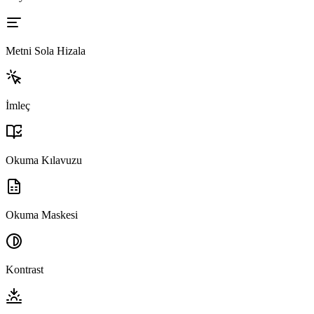
Metni Sola Hizala
İmleç
Okuma Kılavuzu
Okuma Maskesi
Kontrast