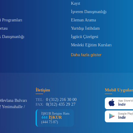
Kayıt
İşveren Danışmanlığı
ü Programları
Eleman Arama
rtası
Yurtdışı İstihdam
k Danışmanlığı
İşgücü Çizelgesi
Mesleki Eğitim Kursları
Daha fazla göster
İletişim
Mobil Uygula
TEL:
0 (312) 216 30 00
Mevlana Bulvarı
App Store'd
FAX:
0(312) 435 29 27
İndir
 Yenimahalle /
İŞKUR İletişim Hattı
Google Play
444
İŞKUR
İndir
(444 75 87)