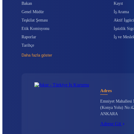
Bakan
Kayıt
Genel Müdür
İş Arama
Teşkilat Şeması
Aktif İşgüc
Etik Komisyonu
İşsizlik Sigo
Raporlar
İş ve Mesle
Tarihçe
Daha fazla göster
Adres
Emniyet Mahallesi 
(Konya Yolu) No:42
ANKARA
Adrese Git