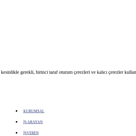
sinlikle gerekli, birinci taraf oturum çerezleri ve kalıcı çerezler kullan
KURUMSAL
İŞ ARAYAN
İŞVEREN