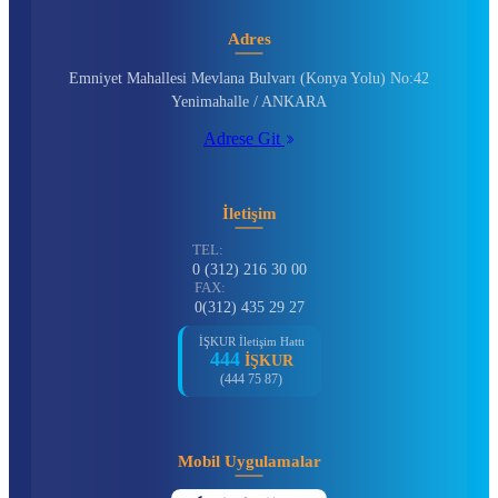
Adres
Emniyet Mahallesi Mevlana Bulvarı (Konya Yolu) No:42
Yenimahalle / ANKARA
Adrese Git
İletişim
TEL:
0 (312) 216 30 00
FAX:
0(312) 435 29 27
İŞKUR İletişim Hattı
444
İŞKUR
(444 75 87)
Mobil Uygulamalar