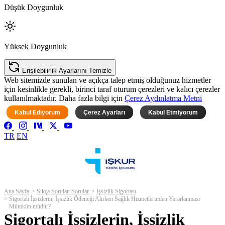
Düşük Doygunluk
Yüksek Doygunluk
Erişilebilirlik Ayarlarını Temizle
Web sitemizde sunulan ve açıkça talep etmiş olduğunuz hizmetler
için kesinlikle gerekli, birinci taraf oturum çerezleri ve kalıcı çerezler
kullanılmaktadır. Daha fazla bilgi için
Çerez Aydınlatma Metni
Kabul Ediyorum
Çerez Ayarları
Kabul Etmiyorum
TR
EN
Ana Sayfa
Sıkça Sorulan Sorular
İşsizlik Sigortası
Sigortalı İşsizlerin, İşsizlik Ödeneği Alırken Sağlık Hizmetlerinden Yararlanması
Mümkün müdür?
Sigortalı İşsizlerin, İşsizlik