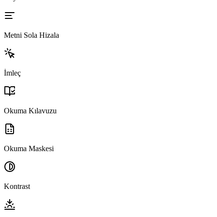
Metni Sola Hizala
İmleç
Okuma Kılavuzu
Okuma Maskesi
Kontrast