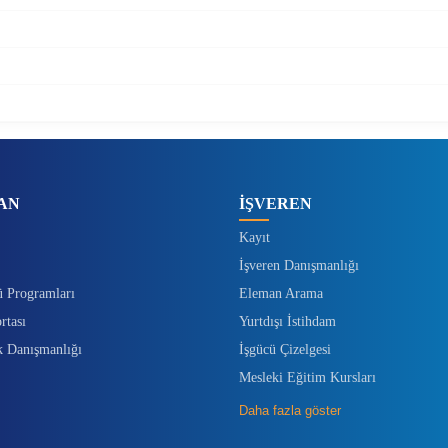
AN
İŞVEREN
Kayıt
İşveren Danışmanlığı
ü Programları
Eleman Arama
rtası
Yurtdışı İstihdam
k Danışmanlığı
İşgücü Çizelgesi
Mesleki Eğitim Kursları
Daha fazla göster