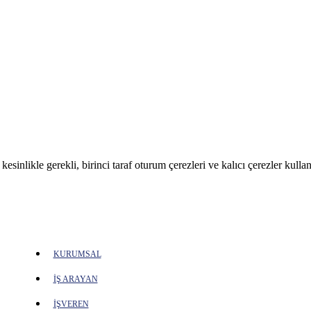
sinlikle gerekli, birinci taraf oturum çerezleri ve kalıcı çerezler kullan
KURUMSAL
İŞ ARAYAN
İŞVEREN