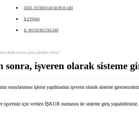
ÖZEL İSTİHDAM BÜROLARI
İLETİŞİM
İL MÜDÜRLÜKLERİ
ren olarak sisteme giriş yapabilir miyim?
 sonra, işveren olarak sisteme gi
inin onaylanması işlemi yapılmadan işveren olarak sisteme giremezsiniz.
işyeriniz için verilen İŞKUR numarası ile sisteme giriş yapabilirsiniz.