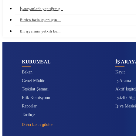
İş arayanlarla yaptığım g...
Birden fazla işyeri için ...
Bir işyerinin yetkili kul...
KURUMSAL
İŞ ARAY
Bakan
Kayıt
Genel Müdür
İş Arama
Teşkilat Şeması
Aktif İşgüc
Etik Komisyonu
İşsizlik Sigo
Raporlar
İş ve Mesle
Tarihçe
Daha fazla göster