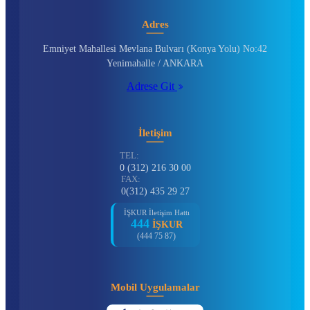
Adres
Emniyet Mahallesi Mevlana Bulvarı (Konya Yolu) No:42
Yenimahalle / ANKARA
Adrese Git
İletişim
TEL:
0 (312) 216 30 00
FAX:
0(312) 435 29 27
İŞKUR İletişim Hattı
444
İŞKUR
(444 75 87)
Mobil Uygulamalar