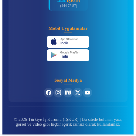
444
İŞKUR
(444 75 87)
Mobil Uygulamalar
App Store'dan
İndir
Google Play'den
İndir
Sosyal Medya
© 2026 Türkiye İş Kurumu (İŞKUR) | Bu sitede bulunan yazı,
görsel ve video gibi hiçbir içerik izinsiz olarak kullanılamaz.