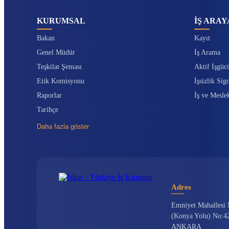
KURUMSAL
İŞ ARAY
Bakan
Kayıt
Genel Müdür
İş Arama
Teşkilat Şeması
Aktif İşgüc
Etik Komisyonu
İşsizlik Sigo
Raporlar
İş ve Mesle
Tarihçe
Daha fazla göster
Adres
Emniyet Mahallesi 
(Konya Yolu) No:42
ANKARA