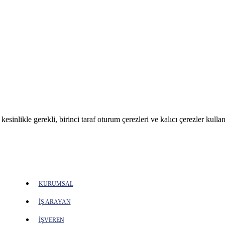
sinlikle gerekli, birinci taraf oturum çerezleri ve kalıcı çerezler kullan
KURUMSAL
İŞ ARAYAN
İŞVEREN