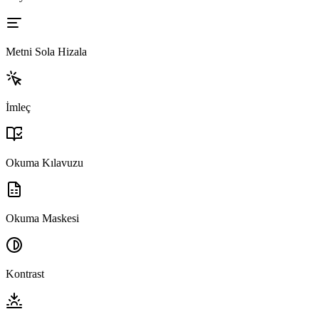
Metni Sola Hizala
İmleç
Okuma Kılavuzu
Okuma Maskesi
Kontrast