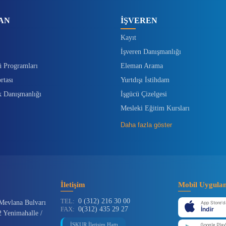
AN
İŞVEREN
Kayıt
İşveren Danışmanlığı
ü Programları
Eleman Arama
rtası
Yurtdışı İstihdam
k Danışmanlığı
İşgücü Çizelgesi
Mesleki Eğitim Kursları
Daha fazla göster
İletişim
Mobil Uygula
TEL:
0 (312) 216 30 00
Mevlana Bulvarı
App Store'd
FAX:
0(312) 435 29 27
İndir
 Yenimahalle /
İŞKUR İletişim Hattı
Google Play