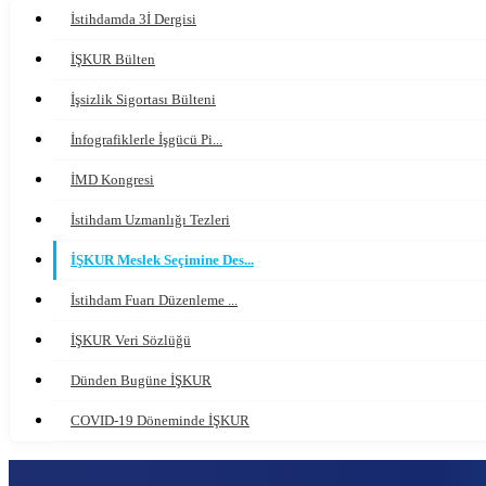
İstihdamda 3İ Dergisi
İŞKUR Bülten
İşsizlik Sigortası Bülteni
İnfografiklerle İşgücü Pi...
İMD Kongresi
İstihdam Uzmanlığı Tezleri
İŞKUR Meslek Seçimine Des...
İstihdam Fuarı Düzenleme ...
İŞKUR Veri Sözlüğü
Dünden Bugüne İŞKUR
COVID-19 Döneminde İŞKUR