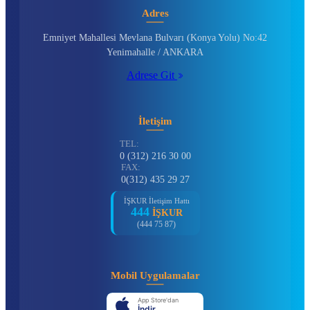
Adres
Emniyet Mahallesi Mevlana Bulvarı (Konya Yolu) No:42
Yenimahalle / ANKARA
Adrese Git
İletişim
TEL:
0 (312) 216 30 00
FAX:
0(312) 435 29 27
İŞKUR İletişim Hattı
444
İŞKUR
(444 75 87)
Mobil Uygulamalar
App Store'dan
İndir