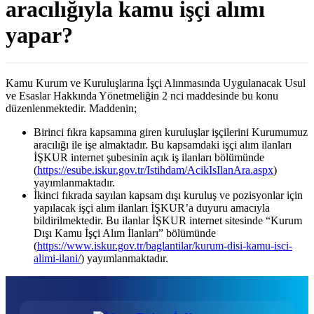
aracılığıyla kamu işçi alımı
yapar?
Kamu Kurum ve Kuruluşlarına İşçi Alınmasında Uygulanacak Usul
ve Esaslar Hakkında Yönetmeliğin 2 nci maddesinde bu konu
düzenlenmektedir. Maddenin;
Birinci fıkra kapsamına giren kuruluşlar işçilerini Kurumumuz
aracılığı ile işe almaktadır. Bu kapsamdaki işçi alım ilanları
İŞKUR internet şubesinin açık iş ilanları bölümünde
(
https://esube.iskur.gov.tr/Istihdam/AcikIsIlanAra.aspx
)
yayımlanmaktadır.
İkinci fıkrada sayılan kapsam dışı kuruluş ve pozisyonlar için
yapılacak işçi alım ilanları İŞKUR’a duyuru amacıyla
bildirilmektedir. Bu ilanlar İŞKUR internet sitesinde “Kurum
Dışı Kamu İşçi Alım İlanları” bölümünde
(
https://www.iskur.gov.tr/baglantilar/kurum-disi-kamu-isci-
alimi-ilani/
) yayımlanmaktadır.