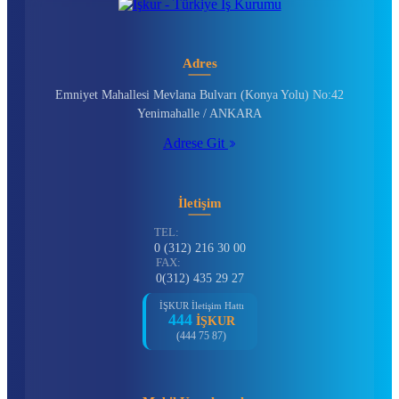
Adres
Emniyet Mahallesi Mevlana Bulvarı (Konya Yolu) No:42
Yenimahalle / ANKARA
Adrese Git
İletişim
TEL:
0 (312) 216 30 00
FAX:
0(312) 435 29 27
İŞKUR İletişim Hattı
444
İŞKUR
(444 75 87)