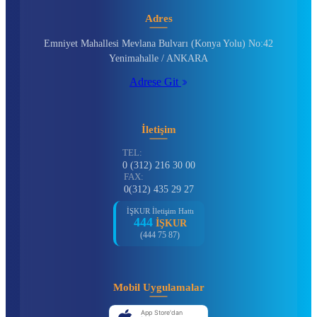
Adres
Emniyet Mahallesi Mevlana Bulvarı (Konya Yolu) No:42
Yenimahalle / ANKARA
Adrese Git
İletişim
TEL:
0 (312) 216 30 00
FAX:
0(312) 435 29 27
İŞKUR İletişim Hattı
444
İŞKUR
(444 75 87)
Mobil Uygulamalar
App Store'dan