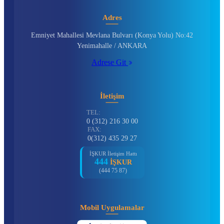
Adres
Emniyet Mahallesi Mevlana Bulvarı (Konya Yolu) No:42
Yenimahalle / ANKARA
Adrese Git
İletişim
TEL:
0 (312) 216 30 00
FAX:
0(312) 435 29 27
İŞKUR İletişim Hattı
444
İŞKUR
(444 75 87)
Mobil Uygulamalar