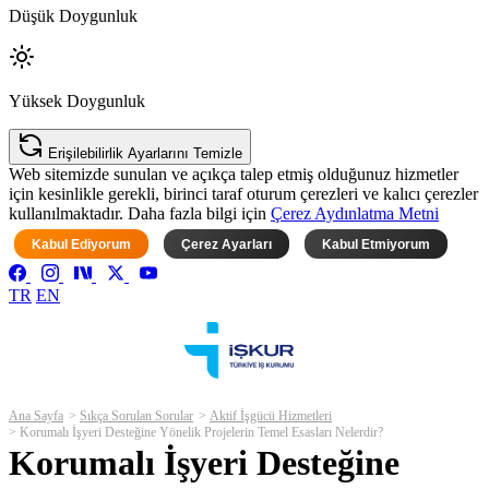
Düşük Doygunluk
Yüksek Doygunluk
Erişilebilirlik Ayarlarını Temizle
Web sitemizde sunulan ve açıkça talep etmiş olduğunuz hizmetler
için kesinlikle gerekli, birinci taraf oturum çerezleri ve kalıcı çerezler
kullanılmaktadır. Daha fazla bilgi için
Çerez Aydınlatma Metni
Kabul Ediyorum
Çerez Ayarları
Kabul Etmiyorum
TR
EN
Ana Sayfa
Sıkça Sorulan Sorular
Aktif İşgücü Hizmetleri
Korumalı İşyeri Desteğine Yönelik Projelerin Temel Esasları Nelerdir?
Korumalı İşyeri Desteğine