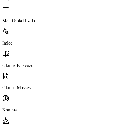
Metni Sola Hizala
İmleç
Okuma Kılavuzu
Okuma Maskesi
Kontrast