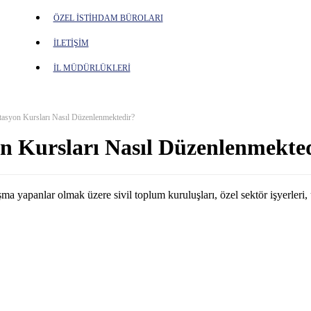
ÖZEL İSTİHDAM BÜROLARI
İLETİŞİM
İL MÜDÜRLÜKLERİ
itasyon Kursları Nasıl Düzenlenmektedir?
on Kursları Nasıl Düzenlenmekte
ma yapanlar olmak üzere sivil toplum kuruluşları, özel sektör işyerleri, 