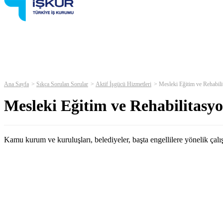
Ana Sayfa
Sıkça Sorulan Sorular
Aktif İşgücü Hizmetleri
Mesleki Eğitim ve Rehabil
Mesleki Eğitim ve Rehabilitasy
Kamu kurum ve kuruluşları, belediyeler, başta engellilere yönelik çalış