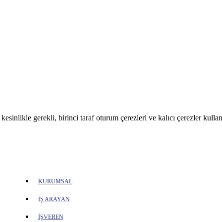
sinlikle gerekli, birinci taraf oturum çerezleri ve kalıcı çerezler kullan
KURUMSAL
İŞ ARAYAN
İŞVEREN