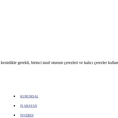
sinlikle gerekli, birinci taraf oturum çerezleri ve kalıcı çerezler kullan
KURUMSAL
İŞ ARAYAN
İŞVEREN