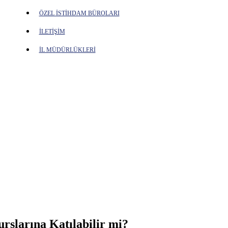
ÖZEL İSTİHDAM BÜROLARI
İLETİŞİM
İL MÜDÜRLÜKLERİ
urslarına Katılabilir mi?