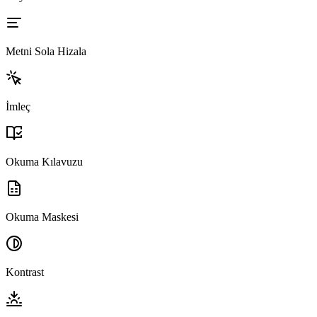
Metni Sola Hizala
İmleç
Okuma Kılavuzu
Okuma Maskesi
Kontrast