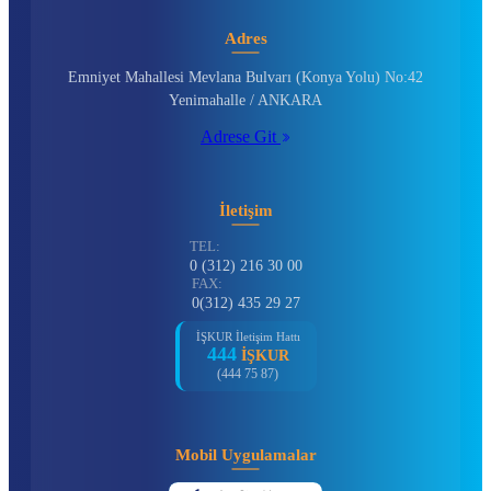
Adres
Emniyet Mahallesi Mevlana Bulvarı (Konya Yolu) No:42
Yenimahalle / ANKARA
Adrese Git
İletişim
TEL:
0 (312) 216 30 00
FAX:
0(312) 435 29 27
İŞKUR İletişim Hattı
444
İŞKUR
(444 75 87)
Mobil Uygulamalar