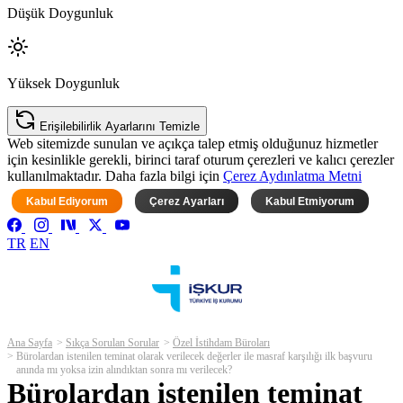
Düşük Doygunluk
Yüksek Doygunluk
Erişilebilirlik Ayarlarını Temizle
Web sitemizde sunulan ve açıkça talep etmiş olduğunuz hizmetler
için kesinlikle gerekli, birinci taraf oturum çerezleri ve kalıcı çerezler
kullanılmaktadır. Daha fazla bilgi için
Çerez Aydınlatma Metni
Kabul Ediyorum
Çerez Ayarları
Kabul Etmiyorum
TR
EN
Ana Sayfa
Sıkça Sorulan Sorular
Özel İstihdam Büroları
Bürolardan istenilen teminat olarak verilecek değerler ile masraf karşılığı ilk başvuru
anında mı yoksa izin alındıktan sonra mı verilecek?
Bürolardan istenilen teminat