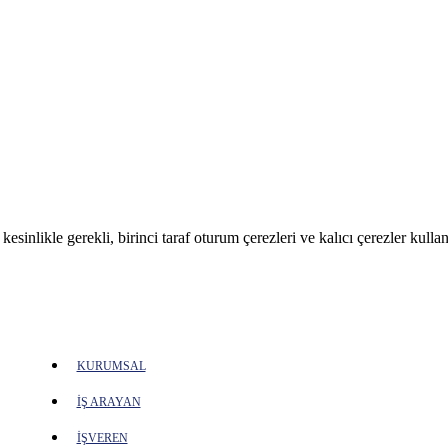
sinlikle gerekli, birinci taraf oturum çerezleri ve kalıcı çerezler kullan
KURUMSAL
İŞ ARAYAN
İŞVEREN