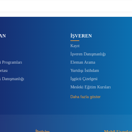
AN
İŞVEREN
Kayıt
İşveren Danışmanlığı
ü Programları
Eleman Arama
rtası
Yurtdışı İstihdam
k Danışmanlığı
İşgücü Çizelgesi
Mesleki Eğitim Kursları
Daha fazla göster
İletişim
Mobil Uygula