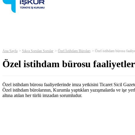
Ana Sayfa
Sıkça Sorulan Sorular
Özel İstihdam Büroları
Özel istihdam bürosu faaliye
Özel istihdam bürosu faaliyetle
Özel istihdam bürosu faaliyetlerinde imza yetkisini Ticaret Sicil Gazete
Özel istihdam bürolarının, Kurumla yaptıkları yazışmalarda ve işe yerleşt
altına atılan her türlü imzadan sorumludur.