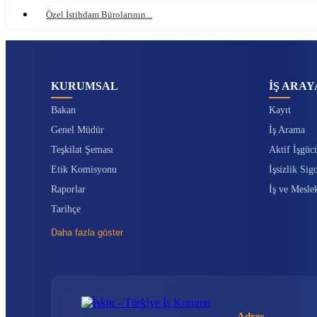
Özel İstihdam Bürolarının...
KURUMSAL
İŞ ARAY
Bakan
Kayıt
Genel Müdür
İş Arama
Teşkilat Şeması
Aktif İşgüc
Etik Komisyonu
İşsizlik Sigo
Raporlar
İş ve Mesle
Tarihçe
Daha fazla göster
Adres