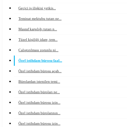
Geçici iş ilişkisi yetkis...
Teminat mektubu tutarı ne...
Masraf karşılığı tutarı n...
Tüzel kişiliği idare, tem...
Çalıştırılması zorunlu ni...
Özel istihdam bürosu faal...
Özel istihdam bürosu açab...
Bürolardan istenilen temi...
Özel istihdam büroları ne...
Özel istihdam bürosu izin...
Özel istihdam bürolarının...
Özel istihdam bürosu izin...