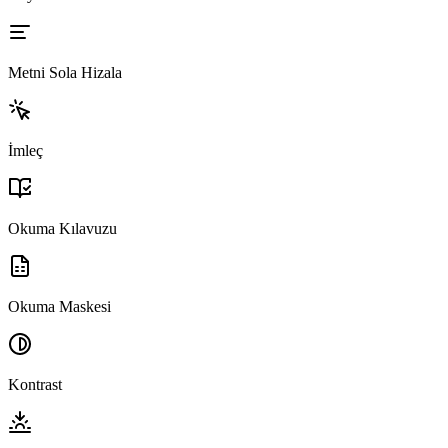
Metni Sola Hizala
İmleç
Okuma Kılavuzu
Okuma Maskesi
Kontrast