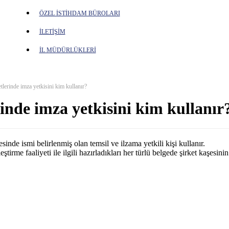
ÖZEL İSTİHDAM BÜROLARI
İLETİŞİM
İL MÜDÜRLÜKLERİ
tlerinde imza yetkisini kim kullanır?
rinde imza yetkisini kim kullanır
sinde ismi belirlenmiş olan temsil ve ilzama yetkili kişi kullanır.
irme faaliyeti ile ilgili hazırladıkları her türlü belgede şirket kaşesini