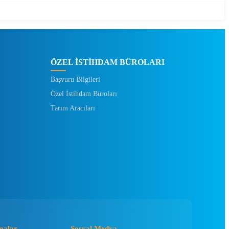
ÖZEL İSTİHDAM BÜROLARI
Başvuru Bilgileri
Özel İstihdam Büroları
Tarım Aracıları
malar
Sosyal Medya