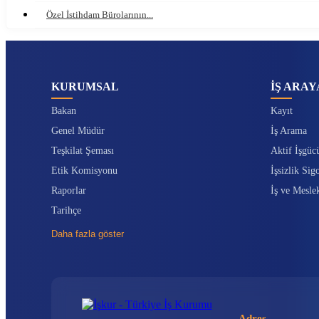
Özel İstihdam Bürolarının...
KURUMSAL
İŞ ARAY
Bakan
Kayıt
Genel Müdür
İş Arama
Teşkilat Şeması
Aktif İşgüc
Etik Komisyonu
İşsizlik Sigo
Raporlar
İş ve Mesle
Tarihçe
Daha fazla göster
Adres