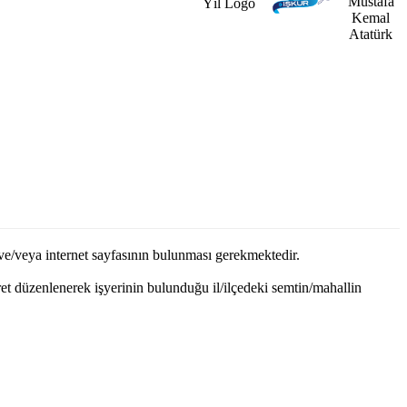
n ve/veya internet sayfasının bulunması gerekmektedir.
et düzenlenerek işyerinin bulunduğu il/ilçedeki semtin/mahallin