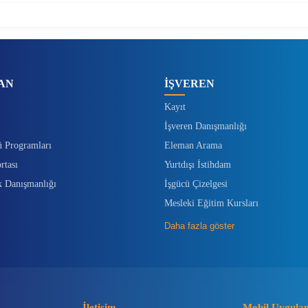
AN
İŞVEREN
Kayıt
İşveren Danışmanlığı
ü Programları
Eleman Arama
rtası
Yurtdışı İstihdam
k Danışmanlığı
İşgücü Çizelgesi
Mesleki Eğitim Kursları
Daha fazla göster
İletişim
Mobil Uygula