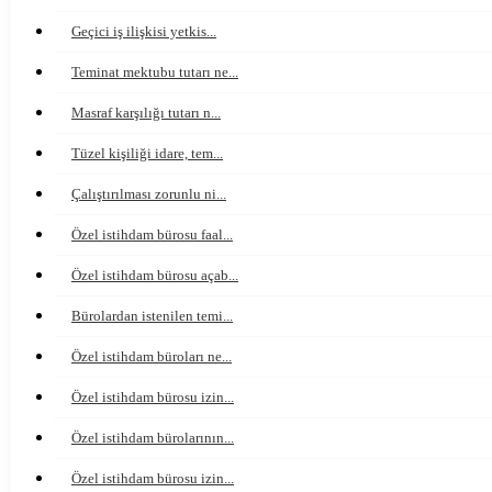
Geçici iş ilişkisi yetkis...
Teminat mektubu tutarı ne...
Masraf karşılığı tutarı n...
Tüzel kişiliği idare, tem...
Çalıştırılması zorunlu ni...
Özel istihdam bürosu faal...
Özel istihdam bürosu açab...
Bürolardan istenilen temi...
Özel istihdam büroları ne...
Özel istihdam bürosu izin...
Özel istihdam bürolarının...
Özel istihdam bürosu izin...