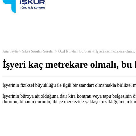
Ana Sayfa
Sıkça Sorulan Sorular
Özel İstihdam Büroları
İşyeri kaç metrekare olmalı,
İşyeri kaç metrekare olmalı, bu
İşyerinin fiziksel büyüklüğü ile ilgili bir standart olmamakla birlikte
İşyerinin büroya ait olduğuna dair kira kontratı veya tapu belgesinin
durumu, binanın durumu, il/ilçe merkezine yaklaşık uzaklığı, metreka