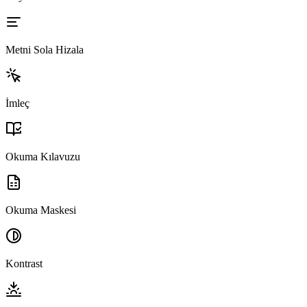
Metni Sola Hizala
İmleç
Okuma Kılavuzu
Okuma Maskesi
Kontrast