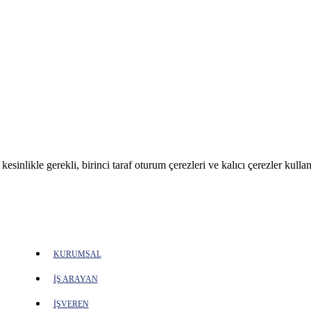
sinlikle gerekli, birinci taraf oturum çerezleri ve kalıcı çerezler kullan
KURUMSAL
İŞ ARAYAN
İŞVEREN