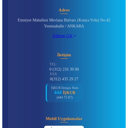
Adres
Emniyet Mahallesi Mevlana Bulvarı (Konya Yolu) No:42
Yenimahalle / ANKARA
Adrese Git
İletişim
TEL:
0 (312) 216 30 00
FAX:
0(312) 435 29 27
İŞKUR İletişim Hattı
444
İŞKUR
(444 75 87)
Mobil Uygulamalar