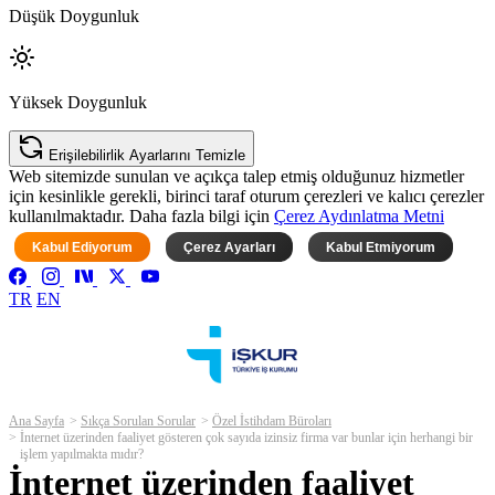
Düşük Doygunluk
Yüksek Doygunluk
Erişilebilirlik Ayarlarını Temizle
Web sitemizde sunulan ve açıkça talep etmiş olduğunuz hizmetler
için kesinlikle gerekli, birinci taraf oturum çerezleri ve kalıcı çerezler
kullanılmaktadır. Daha fazla bilgi için
Çerez Aydınlatma Metni
Kabul Ediyorum
Çerez Ayarları
Kabul Etmiyorum
TR
EN
Ana Sayfa
Sıkça Sorulan Sorular
Özel İstihdam Büroları
İnternet üzerinden faaliyet gösteren çok sayıda izinsiz firma var bunlar için herhangi bir
işlem yapılmakta mıdır?
İnternet üzerinden faaliyet