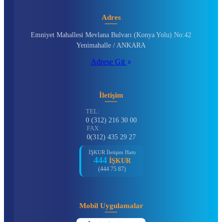
Adres
Emniyet Mahallesi Mevlana Bulvarı (Konya Yolu) No:42
Yenimahalle / ANKARA
Adrese Git
İletişim
TEL:
0 (312) 216 30 00
FAX:
0(312) 435 29 27
İŞKUR İletişim Hattı
444
İŞKUR
(444 75 87)
Mobil Uygulamalar